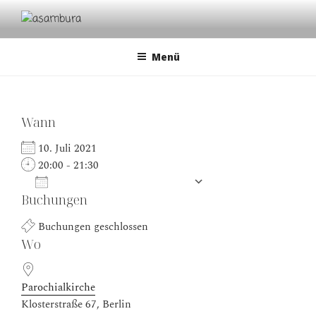
Zum
Inhalt
ASAMBURA
cultural dialogues | musical classical traditions | avantgarde
springen
Menü
Wann
10. Juli 2021
20:00 - 21:30
Zum Kalender hinzufügen
Buchungen
ICS herunterladen
Google Kalender
Buchungen geschlossen
Wo
Parochialkirche
Klosterstraße 67, Berlin