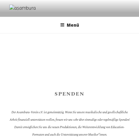
Zum
Inhalt
ASAMBURA
cultural dialogues | musical classical traditions | avantgarde
springen
Menü
SPENDEN
Der Asambura-Verein e.V. ist gemeinnützig. Wenn Sie unsere musikalische und gesellschaftliche
Arbeit finanziell unterstützen wollen, freuen wir uns sehr über einmalige oder regelmäßige Spenden!
Damit ermöglichen Sie uns die neuen Produktionen, die Weiterentwicklung von Education-
Formaten und auch die Unterstützung unserer Musiker*innen.