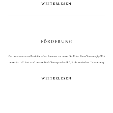
WEITERLESEN
FÖRDERUNG
Das asambura ensemble wird in seinen Formaten von unterschiedlichen Förder*innen maßgeblich
unterstützt. Wir danken all unseren Förder*innen ganz herzlich für die wunderbare Unterstützung!
WEITERLESEN