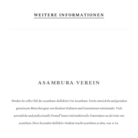
WEITERE INFORMATIONEN
ASAMBURA-VEREIN
Werden Sie selbst Teil des asambura-Kollektivs! Im Asambura-Verein entwickeln und gestalten
gemeinsam Menschen ganz verschiedener Kulturen und Generationen miteinander. Viele
persönliche und professionelle Freund*innen sind mittlerweile Unterstützer an der Seite von
asambura. Diese besondere Kollektiv-Struktur macht asambura zu dem, was es ist.