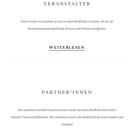
VERANSTALTER
Immer wieder ist asambura zu Gast in unterschiedlichen Locations, die uns als
Kooperationspartner großartige Konzerte und Formate ermöglichen.
WEITERLESEN
PARTNER*INNEN
Das asambura ensemble kooperiert immer wieder mit unterschiedlichen Ensembles,
Künstler*innen und Kollektiven. Wir sind immer wieder sehr dankbar für die neuen Impulse und
Synergien!