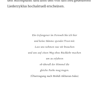
den Mittelpunkt und lässt den von uns neu gedeuteten
Liederzyklus hochaktuell erscheinen.
Ein Gefangener im Fernweh bin ich hier
und keine Stimme spendet Trost mir.
Lass uns nehmen was wir brauchen
und uns auf einen Weg ohne Rückkehr machen
um zu erfahren
ob überall der Himmel die
gleiche Farbe mag tragen.
(Übertragung nach Mehdi Akhavan-Sales)