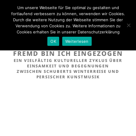
Zum
Um unsere Webseite für Sie optimal zu gestalten und
Inhalt
fortlaufend verbessern zu können, verwenden wir Cookies.
ASAMBURA
cultural dialogues | musical classical traditions | avantgarde
springen
Durch die weitere Nutzung der Webseite stimmen Sie der
Menü
Verwendung von Cookies zu. Weitere Informationen zu
Cookies erhalten Sie in unserer Datenschutzerklärung
OK
Weiterlesen
FREMD BIN ICH EINGEZOGEN
EIN VIELFÄLTIG KULTURELLER ZYKLUS ÜBER
EINSAMKEIT UND BEGEGNUNGEN
ZWISCHEN SCHUBERTS WINTERREISE UND
PERSISCHER KUNSTMUSIK
„Ein bewegendes mutiges Album, das Horizont und Ohren weitet!“
Bayerischer Rundfunk
„Die Instrumentalmomente der interkulturellen Winterreise entfalten