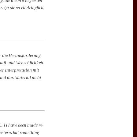
 die die Privilegierten
igt sie so eindringlich,
or die Herausforderung,
haft und Menschlichkeit.
er Interpretation mit
und das Material nicht
 […] I have been made re-
western, but something