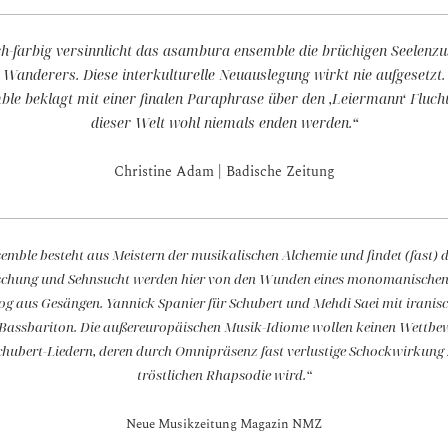
farbig versinnlicht das asambura ensemble die brüchigen Seelenz
Wanderers. Diese interkulturelle Neuauslegung wirkt nie aufgesetzt.
 beklagt mit einer finalen Paraphrase über den ‚Leiermann‘ Flucht
dieser Welt wohl niemals enden werden.“
Christine Adam | Badische Zeitung
ble besteht aus Meistern der musikalischen Alchemie und findet (fast) d
schung und Sehnsucht werden hier von den Wunden eines monomanischen
og aus Gesängen. Yannick Spanier für Schubert und Mehdi Saei mit iranisc
e Bassbariton. Die außereuropäischen Musik-Idiome wollen keinen Wettbe
chubert-Liedern, deren durch Omnipräsenz fast verlustige Schockwirkung 
tröstlichen Rhapsodie wird.“
Neue Musikzeitung Magazin NMZ