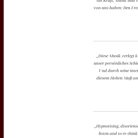
Mit Kraft, Musik und W
von uns haben: Den Frem
„Diese Musik zerlegt k
unser persönliches Schi
Und durch seine inte
diesem Hohen Maß an M
„Hypnotising, disorienta
listen and to re-thin