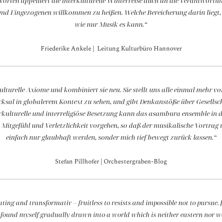
orten appelliert die interkulturelle Winterreise auch an die Verantwortung,
d Eingezogenen willkommen zu heißen. Welche Bereicherung darin liegt, ze
wie nur Musik es kann.“
Friederike Ankele | Leitung Kulturbüro Hannover
ulturelle Axiome und kombiniert sie neu. Sie stellt uns alle einmal mehr v
cksal in globalerem Kontext zu sehen, und gibt Denkanstöße über Gesellsc
rkulturelle und interreligiöse Besetzung kann das asambura ensemble in d
itgefühl und Verletzlichkeit vorgehen, so daß der musikalische Vortrag 
einfach nur glaubhaft werden, sonder mich tief bewegt zurück lassen.“
Stefan Pillhofer | Orchestergraben-Blog
ting and transformativ – fruitless to resists and impossible not to pursue.
k found myself gradually drawn into a world which is neither eastern nor 