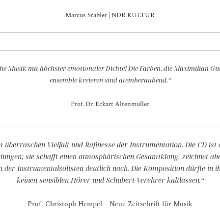
Marcus Stäbler | NDR KULTUR
ische Musik mit höchster emotionaler Dichte! Die Farben, die Maximilian 
ensemble kreieren sind atemberaubend.“
Prof. Dr. Eckart Altenmüller
überraschen Vielfalt und Rafinesse der Instrumentation. Die CD ist
ungen; sie schafft einen atmosphärischen Gesamtklang, zeichnet abe
der Instrumentalsolisten deutlich nach. Die Komposition dürfte in i
keinen sensiblen Hörer und Schubert-Verehrer kaltlassen.“
Prof. Christoph Hempel – Neue Zeitschrift für Musik