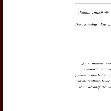
„Kammermusikalisch-
Das Asambura-Ensemble
„Das asambura ensem
Fremdheit, Enttäu
philanthropischen Dial
vokale Zwillinge beid
schön arrangierten S