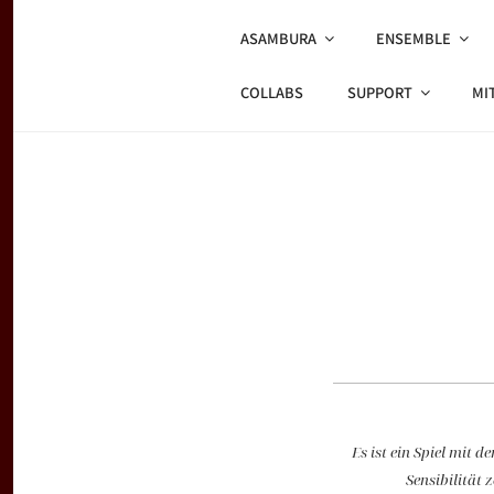
Zum
Inhalt
ASAMBURA
ENSEMBLE
springen
ASAMBUR
cultural dialogues | musical c
COLLABS
SUPPORT
MI
Es ist ein Spiel mi
Sensibilität 