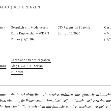
ADIO | REFERENZEN
ur –
Gespräch mit Moderatorin
CD-Rezension | Leonie
Gesp
Katja Ruppenthal – WDR 3
Bünsch 10/2020
– Mu
Tonart (08/2020)
(09/
Rezension Orchestergraben-
sanne
Blog (09/2021) – Stefan
Pillhofer
ente der interkulturellen Winterreise entfalten einen ganz eigentümlich
ässt, Richtung östlicher Meditation abschweift und auch wieder zu den u
das hat Maximilian Guth nicht nur fantasie- sondern auch seh
r respektvol