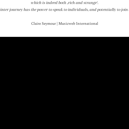
which is indeed both ‚rich and strange‘.
nter journey has the power to speak to individuals, and potentially to join
Claire Seymour | Musicweb International