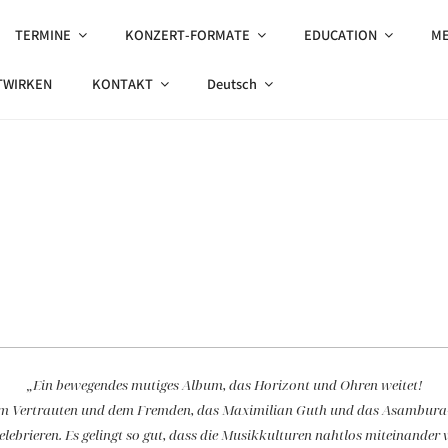
TERMINE
KONZERT-FORMATE
EDUCATION
ME
A
lassical traditions | avantgarde
TWIRKEN
KONTAKT
Deutsch
„Ein bewegendes mutiges Album, das Horizont und Ohren weitet!
t dem Vertrauten und dem Fremden, das Maximilian Guth und das Asambura
zelebrieren. Es gelingt so gut, dass die Musikkulturen nahtlos miteinander