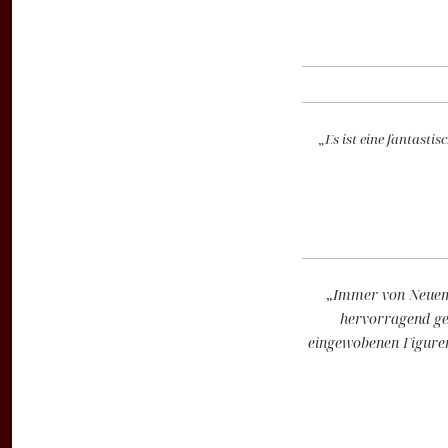
„Es ist eine fantast
„Immer von Neuem 
hervorragend gel
eingewobenen Figuren 