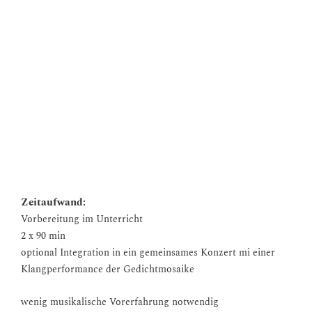
eigenen Gedichtfragmente
experimentelle Vertonung und Entwicklung einer
Dramaturgie
Reflexion
Fächerbezug:
Musik, Deutsch oder anderer Sprachunterricht
Ziele:
Verbindung von Literatur und Musik
kreative Auseinandersetzung mit Verlusterfahrungen
Förderung von Selbstreflexion und Ausdrucksfähigkeit
Experimentieren mit grafischer Notation
Zeitaufwand:
Vorbereitung im Unterricht
2 x 90 min
optional Integration in ein gemeinsames Konzert mi einer
Klangperformance der Gedichtmosaike
wenig musikalische Vorerfahrung notwendig