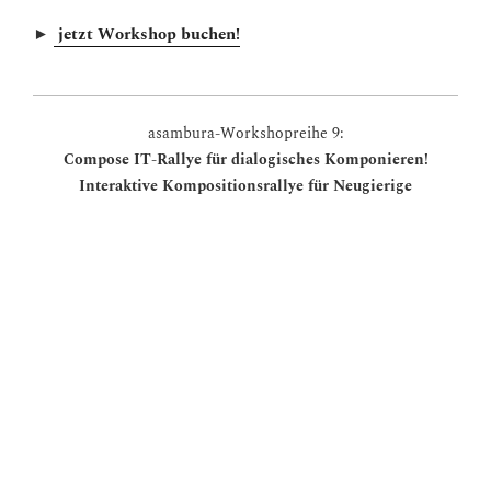
►
jetzt Workshop buchen!
asambura-Workshopreihe 9:
Compose IT-Rallye für dialogisches Komponieren!
Interaktive Kompositionsrallye für Neugierige
in 2er Teams durchlaufen die Teilnehmenden mit ihrer
Lieblingsmelodie verschiedene Rallye-Stationen
stationsweise modifizieren sich die beiden Melodien anhand
von Postkartenmotiven, Textcollagen, Gefühlen und
Begegnung mit verschiedenen kulturellen Traditionen zu