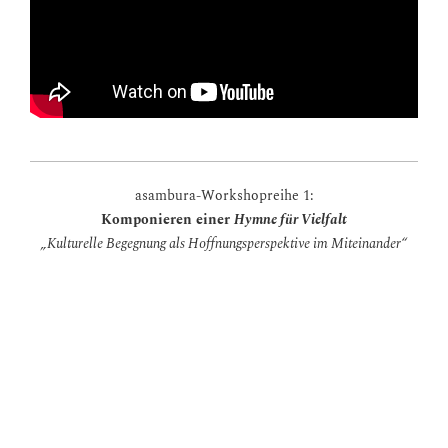
asambura-Workshopreihe 1:
Komponieren einer
Hymne für Vielfalt
„Kulturelle Begegnung als Hoffnungsperspektive im Miteinander“
Volkslieder verschiedener Regionen werden gesammelt und
miteinander verbunden
Verwendung von kompositorischen Techniken wie Variation
und Dekonstruktion
Entwicklung eines Konzepts unter Verwendung grafischer
Notation
Fächerbezug:
Musik, Ethik, Sozialkunde,