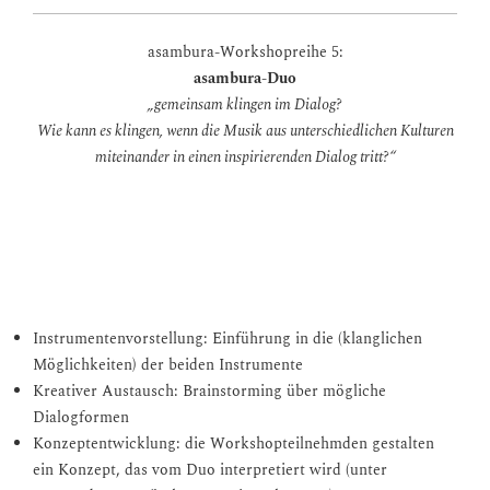
asambura-Workshopreihe 5:
asambura-Duo
„gemeinsam klingen im Dialog?
Wie kann es klingen, wenn die Musik aus unterschiedlichen Kulturen
miteinander in einen inspirierenden Dialog tritt
?“
Schüler*innen komponieren dialogisch für eine Asambura-
Duobesetzung
(z.B. Klavier & arabische Perkussion, Oud & Flöte)
Instrumentenvorstellung: Einführung in die (klanglichen
Möglichkeiten) der beiden Instrumente
Kreativer Austausch: Brainstorming über mögliche
Dialogformen
Konzeptentwicklung: die Workshopteilnehmden gestalten
ein Konzept, das vom Duo interpretiert wird (unter