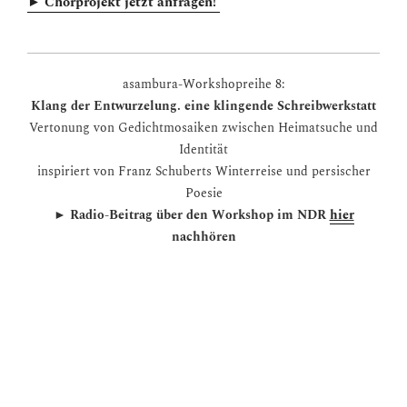
► Chorprojekt jetzt anfragen!
asambura-Workshopreihe 8:
Klang der Entwurzelung. eine klingende Schreibwerkstatt
Vertonung von Gedichtmosaiken zwischen Heimatsuche und
Identität
inspiriert von Franz Schuberts Winterreise und persischer
Poesie
► Radio-
Beitrag über den Workshop im NDR
hier
nachhören
• Ziel: Ausdruck persönlicher Erfahrungen & Emotionen
durch Musik
Entwicklung eigener Gedichte auf Basis von Fragmenten
verschiedener Kulturräume und eigenen Gedanken zu
Gedichtmosaiken
Entwicklung grafischer Notation und Klangreisen der