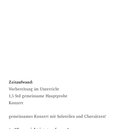
Lebensbezügen der Schüler*innen))
Kennenlernen von grafischer Notation
gemeinsames Konzert (je mit Soloteilen und gemeinsamen
Stücken)
Fächerbezug: Musik, Chöre
Ziele:
Kennenlernen verschiedener Gesangstraditionen
Experimentieren mit mehrsprachigen Texten, Rezitation von
eigenen Texten
Stärkung der Chorarbeit durch innovative Methoden
Zeitaufwand:
Vorbereitung im Unterricht
1,5 Std gemeinsame Hauptprobe
Konzert
gemeinsames Konzert mit Soloteilen und Chorsätzen!