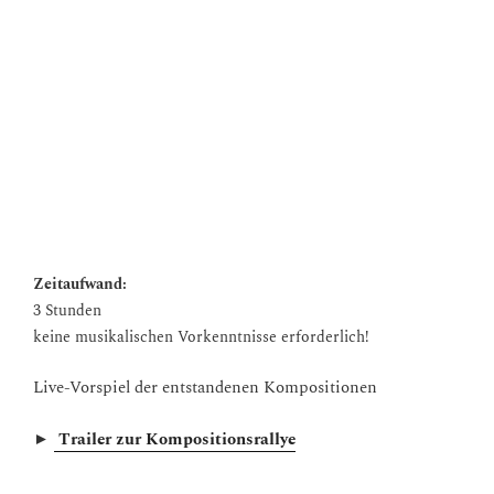
neuen Musikelementen
die entstandene eigene Komposition wird von Musiker*innen
vorgespielt
Fächerbezug:
Musik, Sozialkunde
Lernziele:
Förderung von Kreativität und Teamfähigkeit
Kennenlernen verschiedener Musikstile
Experimentieren mit Kompositionstechniken
Zeitaufwand:
3 Stunden
keine musikalischen Vorkenntnisse erforderlich!
Live-Vorspiel der entstandenen Kompositionen
►
Trailer zur Kompositionsrallye