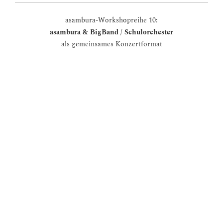
asambura-Workshopreihe 10:
asambura & BigBand / Schulorchester
als gemeinsames Konzertformat
Kurzworkshops für BigBand / Schulorchester
Stärkung der interkulturellen, kompositorischen und
improvisatorischen Ensemblearbeit an der Schule
gemeinsames Konzert (je selbstständige Teile der Ensembles
und asambura sowie mehrere gemeinsame Stücke)
als Bühnenmusik verwendbar
Fächerbezug: Schulensembles, darstellendes Spiel
Ziele
Förderung der Zusammenarbeit zwischen Ensembles
Experimentieren mit grafischer Notation
experimentelle Komposition und Vertonung von
Theaterszenen
Auffürhungspraxis und Bühnenpräsenz