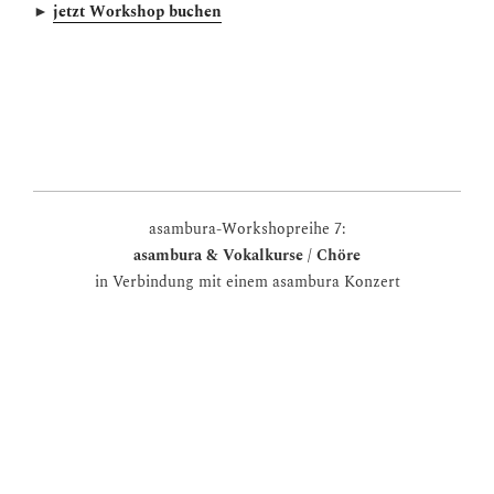
►
jetzt Workshop buchen
asambura-Workshopreihe 7:
asambura & Vokalkurse / Chöre
in Verbindung mit einem asambura Konzert
Beschäftigung mit jüdischen und islamischen
Musiktraditionen (
MISSA MELASUREJ)
Chorsätze aus Tansania (
MessiaSASAmbura
)
Soundcollage mit Clusterklängen und Stimmtechniken /
mehrsprachiges „babylonisches Stimmenwirrwarr“ (z.B.
eigene Friedensgedichte aus unterschiedlichen