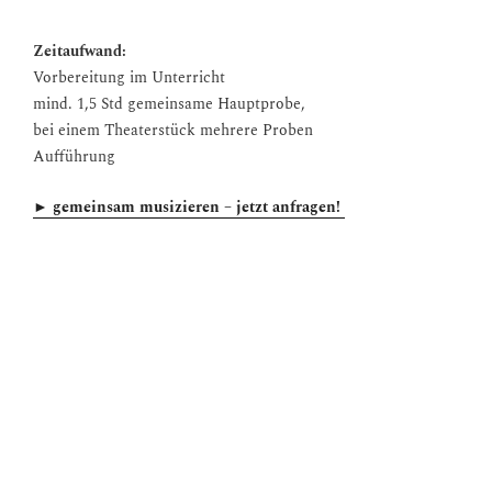
Zeitaufwand:
Vorbereitung im Unterricht
mind. 1,5 Std gemeinsame Hauptprobe,
bei einem Theaterstück mehrere Proben
Aufführung
► gemeinsam musizieren – jetzt anfragen!
Gerne geben wir Ihnen auch Workshops für andere Fächer
wie Zivilcourage, Sozialwissenschaften, Ethik, Religion oder
Kunst!
Sie sind interessiert? Schreiben Sie uns gerne
hier
!
was ist asambura vermittlung?
Musikvermittlung kann und muss in einer dynamischen
Gesellschaft ein multi-perspektivisches Selbstverständnis
entwickeln. Kulturelle Vielfalt erschöpft sich nicht darin,