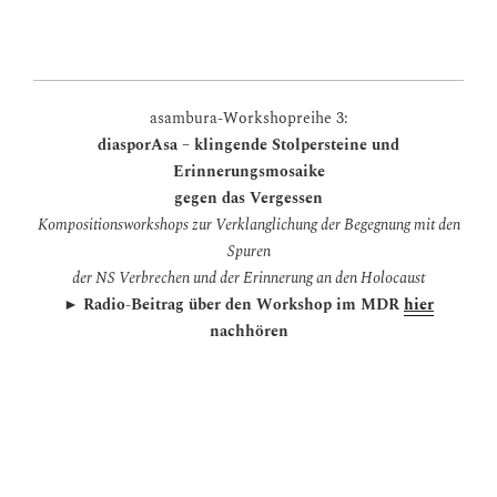
mehr erfahren und Workshop buchen!
asambura-Workshopreihe 3:
diasporAsa – klingende Stolpersteine und
Erinnerungsmosaike
gegen das Vergessen
Kompositionsworkshops zur Verklanglichung der Begegnung mit den
Spuren
der NS Verbrechen und der Erinnerung an den Holocaust
►
Radio-
Beitrag über den Workshop im MDR
hier
nachhören
Entstehung klanglicher Erinnerungsmosaike – kreative
Auseinandersetzung mit den Schrecken von Holocaust und
NS-Verbrechen
Verklanglichung originaler Fragmente aus dem