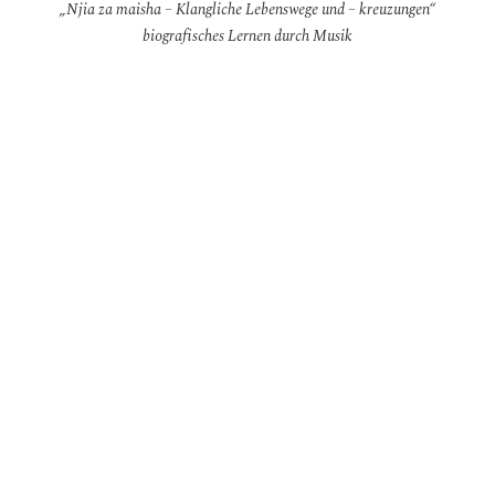
„Njia za maisha – Klangliche Lebenswege und – kreuzungen“
biografisches Lernen durch Musik
Konzeption eines Lebensweges als „Hörstrecke“ mithilfe von
Symbolen und Farben, ausgehend von tansanischen
Gedichten aus der kolonialen Unterdrückung – zwischen
Resignation und Rebellion
mehrere dieser von anderen Gruppenmitgliedern
entwickelten Lebenswege durchkreuzen sich, indem eine
„Landkarte“ gelegt wird.
je eine andere Gruppe legt Start- und Endpunkt der Wege
auf den Landkarten fest
Interpretation und Reflexion der klanglichen Landkarten
durch asambura Musiker*innen, die musikalisch den Weg (-
kreuzungen) folgen
Reflexion
Fächerbezug:
Geschichte, Musik, Kunst, Politische Bildung,
Zivilcourage