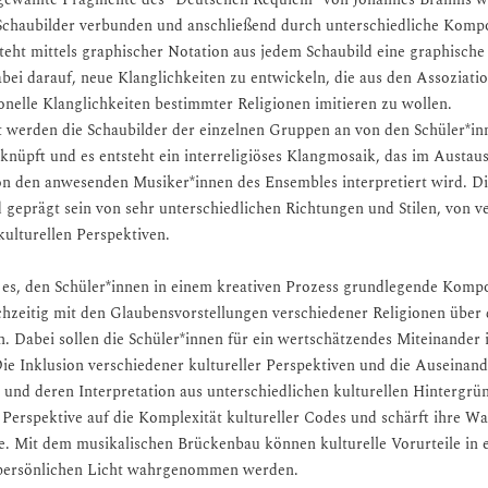
 Schaubilder verbunden und anschließend durch unterschiedliche Komp
teht mittels graphischer Notation aus jedem Schaubild eine graphische
bei darauf, neue Klanglichkeiten zu entwickeln, die aus den Assoziati
ionelle Klanglichkeiten bestimmter Religionen imitieren zu wollen.
tt werden die Schaubilder der einzelnen Gruppen an von den Schüler*in
rknüpft und es entsteht ein interreligiöses Klangmosaik, das im Austau
on den anwesenden Musiker*innen des Ensembles interpretiert wird. Di
 geprägt sein von sehr unterschiedlichen Richtungen und Stilen, von v
kulturellen Perspektiven.
 es, den Schüler*innen in einem kreativen Prozess grundlegende Kompo
ichzeitig mit den Glaubensvorstellungen verschiedener Religionen übe
. Dabei sollen die Schüler*innen für ein wertschätzendes Miteinander in
 Die Inklusion verschiedener kultureller Perspektiven und die Auseinan
und deren Interpretation aus unterschiedlichen kulturellen Hintergrü
 Perspektive auf die Komplexität kultureller Codes und schärft ihre
. Mit dem musikalischen Brückenbau können kulturelle Vorurteile in e
 persönlichen Licht wahrgenommen werden.