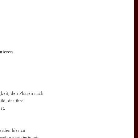
onieren
gkeit, den Phasen nach
ld, das ihre
rt.
erden hier zu
rden assoziativ mit