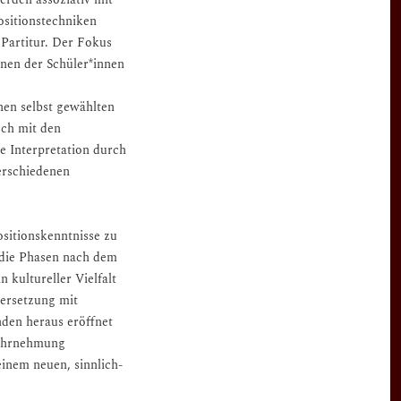
ositionstechniken
 Partitur. Der Fokus
onen der Schüler*innen
nen selbst gewählten
sch mit den
e Interpretation durch
erschiedenen
sitionskenntnisse zu
r die Phasen nach dem
 kultureller Vielfalt
dersetzung mit
nden heraus eröffnet
 Wahrnehmung
inem neuen, sinnlich-