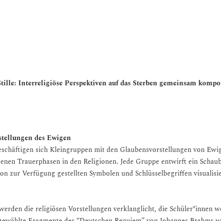
perpetua
ille: Interreligiöse Perspektiven auf das Sterben gemeinsam komp
stellungen des Ewigen
beschäftigen sich Kleingruppen mit den Glaubensvorstellungen von Ewi
nen Trauerphasen in den Religionen. Jede Gruppe entwirft ein Schaubi
von zur Verfügung gestellten Symbolen und Schlüsselbegriffen visualisie
 werden die religiösen Vorstellungen verklanglicht, die Schüler*innen w
ewählte Fragmente des “Deutschen Requiem” von Johannes Brahms we