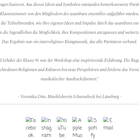
ngen basieren. Aus diesen Ideen und Symbolen
entstanden
bemerkenswerte Partit
Klassenzimmer von den Mitgliedern des a
sambura e
nsembles aufgeführt wurden.
t die Teilnehmenden, wie ihre eigenen Ideen und Impulse durch das asambura e
ns
n die Jugendlichen die Möglichkeit, ihre Kompositionen
anzupassen und weiterzu
Das Ergebnis war ein interreligiöses Kla
ngmosaik, das alle
Partituren
verband.
d Schüler der Klasse 9c war der Workshop eine inspirierende Erfahrung.
Die Bege
schiedenen Religionen und Kulturen bot
neue Perspektiven und förderte das Verstä
musikali
scher Ausdrucksformen.“
– Veronika Otto. Musiklehrerin Scharnebeck bei Lüneburg –