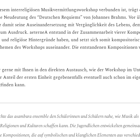
iesem interreligiösen Musikvermittlungsworkshop verbunden ist, trägt
che Neudeutung des “Deutschen Requiems” von Johannes Brahms. Vor ü
r damit seine Auseinandersetzung mit Vergänglichkeit des Lebens, de
 zum Ausdruck. aeterneA entstand in der Zusammenarbeit vierer Kompo
e und religiöse Hintergründe haben, und setzt sich somit kompositorisc
hemen des Workshops auseinander. Die entstandenen Kompositionen 
ir gerne mit Ihnen in den direkten Austausch, wie der Workshop im Unt
r Anteil der ersten Einheit gegebenenfalls eventuell auch schon im eig
tfinden kann.
hte das asambura ensemble den Schülerinnen und Schülern nahe, wie Musik als
Religionen und Kulturen schaffen kann. Di
e
Jugendlichen entwickelten gemeins
ge
Kompositionen, die auf symbolischen und klanglichen Elementen aus verschie