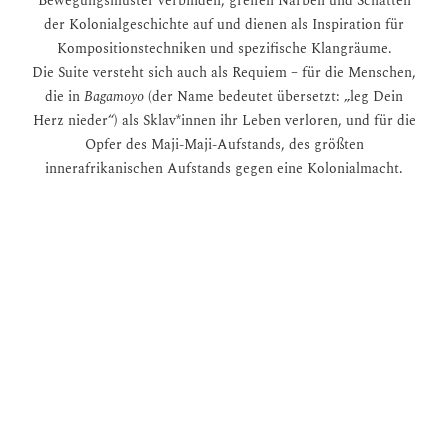
Bewegungsmuster verbinden, greifen Narben und Schatten
der Kolonialgeschichte auf und dienen als Inspiration für
Kompositionstechniken und spezifische Klangräume.
Die Suite versteht sich auch als Requiem – für die Menschen,
die in
Bagamoyo
(der Name bedeutet übersetzt: „leg Dein
Herz nieder“) als Sklav*innen ihr Leben verloren, und für die
Opfer des Maji-Maji-Aufstands, des größten
innerafrikanischen Aufstands gegen eine Kolonialmacht.