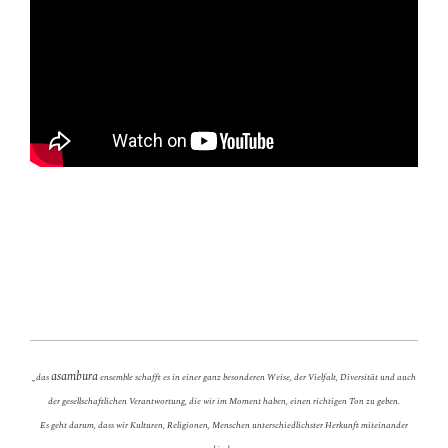
asambura
„das
ensemble schafft es in einer ganz besonderen Weise, der Vielfalt, Diversität und auch
der gesellschaftlichen Verantwortung, die wir im Moment haben, einen richtigen Ton zu geben.
Es geht darum, dass wir Kulturen, Religionen, Menschen unterschiedlichster Herkunft miteinander