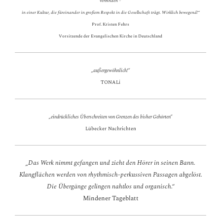
verbinden –
in einer Kultur, die füreinander in großem Respekt in die Gesellschaft trägt. Wirklich bewegend!“
Prof. Kristen Fehrs
Vorsitzende der Evangelischen Kirche in Deutschland
„außergewöhnlich!“
TONALi
„eindrückliches Überschreiten von Grenzen des bisher Gehörten“
Lübecker Nachrichten
„Das Werk nimmt gefangen und zieht den Hörer in seinen Bann.
Klangflächen werden von rhythmisch-perkussiven Passagen abgelöst.
Die Übergänge gelingen nahtlos und organisch.“
Mindener Tageblatt