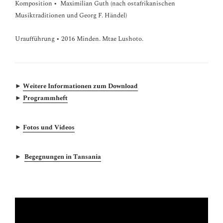
Komposition • Maximilian Guth (nach ostafrikanischen
Musiktraditionen und Georg F. Händel)
Uraufführung • 2016 Minden. Mtae Lushoto.
►
Weitere Informationen zum Download
►
Programmheft
►
Fotos und Videos
►
Begegnungen in Tansania