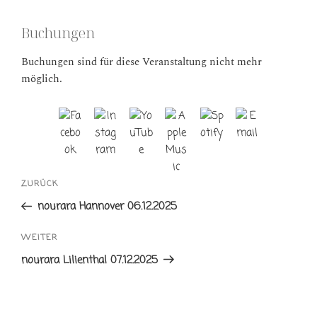
Buchungen
Buchungen sind für diese Veranstaltung nicht mehr
möglich.
Beitrags-
Vorheriger
ZURÜCK
Navigation
Beitrag
nourara Hannover 06.12.2025
Nächster
WEITER
Beitrag
nourara Lilienthal 07.12.2025