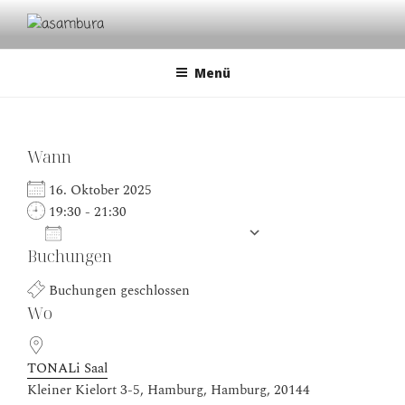
Zum
Inhalt
ASAMBURA
cultural dialogues | musical classical traditions | avantgarde
springen
Menü
Wann
16. Oktober 2025
19:30 - 21:30
Zum Kalender hinzufügen
Buchungen
ICS herunterladen
Google Kalender
Buchungen geschlossen
Wo
TONALi Saal
Kleiner Kielort 3-5, Hamburg, Hamburg, 20144