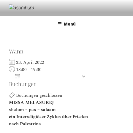
Zum
Inhalt
ASAMBURA
cultural dialogues | musical classical traditions | avantgarde
springen
Menü
Wann
23. April 2022
18:00 - 19:30
Zum Kalender hinzufügen
Buchungen
ICS herunterladen
Google Kalender
Buchungen geschlossen
MISSA MELASUREJ
shalom – pax – salaam
ein Interreligiöser Zyklus über Frieden
nach Palestrina