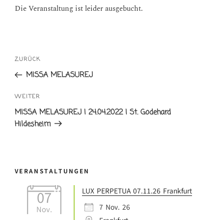
Die Veranstaltung ist leider ausgebucht.
Beitrags-
Vorheriger
ZURÜCK
Navigation
Beitrag
MISSA MELASUREJ
Nächster
WEITER
Beitrag
MISSA MELASUREJ | 24.04.2022 | St. Godehard
Hildesheim
VERANSTALTUNGEN
LUX PERPETUA 07.11.26 Frankfurt
07
7 Nov. 26
Nov.